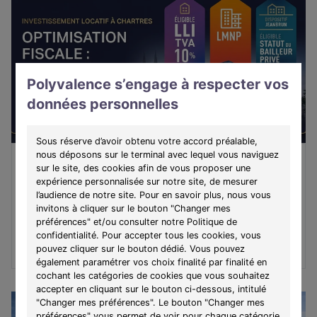
Polyvalence s’engage à respecter vos
données personnelles
Sous réserve d’avoir obtenu votre accord préalable,
nous déposons sur le terminal avec lequel vous naviguez
Immobilier Neuf 2026 : Analyse Comparative et
sur le site, des cookies afin de vous proposer une
Dispositifs de Défiscalisation
expérience personnalisée sur notre site, de mesurer
l’audience de notre site. Pour en savoir plus, nous vous
Comparez les rendements locatif entre location nue,
invitons à cliquer sur le bouton "Changer mes
LMNP, LLI et l'effet de levier du dispositif Jeanbrun sur 32
préférences" et/ou consulter notre Politique de
an !...
confidentialité. Pour accepter tous les cookies, vous
Lire l'article
pouvez cliquer sur le bouton dédié. Vous pouvez
également paramétrer vos choix finalité par finalité en
cochant les catégories de cookies que vous souhaitez
accepter en cliquant sur le bouton ci-dessous, intitulé
"Changer mes préférences". Le bouton "Changer mes
préférences" vous permet de voir pour chaque catégorie