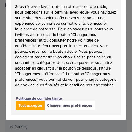
Préstations
Sous réserve d’avoir obtenu votre accord préalable,
nous déposons sur le terminal avec lequel vous naviguez
sur le site, des cookies afin de vous proposer une
Sol pièces sèches : Parquet PVC : Luxury Vinyl Tiles (vinyle de
expérience personnalisée sur notre site, de mesurer
luxe)
l’audience de notre site. Pour en savoir plus, nous vous
invitons à cliquer sur le bouton "Changer mes
Sol pièces humides : PVC
préférences" et/ou consulter notre Politique de
confidentialité. Pour accepter tous les cookies, vous
pouvez cliquer sur le bouton dédié. Vous pouvez
Matériaux des fenêtres : PVC
également paramétrer vos choix finalité par finalité en
cochant les catégories de cookies que vous souhaitez
Energie : Electricité
accepter en cliquant sur le bouton ci-dessous, intitulé
"Changer mes préférences". Le bouton "Changer mes
préférences" vous permet de voir pour chaque catégorie
Système de chauffage : Individuel
de cookies leurs finalités et le détail de nos partenaires.
Type de chauffage : Electrique
Politique de confidentialité
Tout accepter
Changer mes préférences
Label(s) énergie : NF C 15-100, RE 2020
Parking