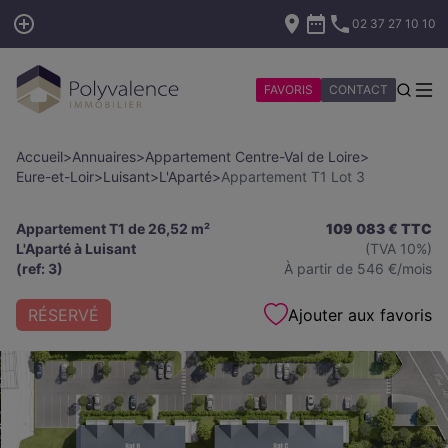
02 37 27 10 10
FAVORIS
CONTACT
Accueil
>
Annuaires
>
Appartement Centre-Val de Loire
>
Eure-et-Loir
>
Luisant
>
L'Aparté
>
Appartement T1 Lot 3
Appartement T1 de 26,52 m²
109 083 € TTC
L'Aparté à Luisant
(TVA 10%)
(ref: 3)
À partir de
546
€/mois
RÉSERVÉ
Ajouter aux favoris